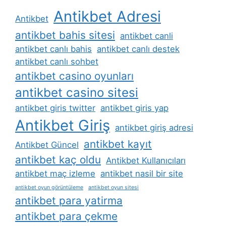
Antikbet Adresi
Antikbet
antikbet bahis sitesi
antikbet canli
antikbet canlı bahis
antikbet canlı destek
antikbet canlı sohbet
antikbet casino oyunları
antikbet casino sitesi
antikbet giris twitter
antikbet giris yap
Antikbet Giriş
antikbet giriş adresi
antikbet kayıt
Antikbet Güncel
antikbet kaç oldu
Antikbet Kullanıcıları
antikbet maç izleme
antikbet nasil bir site
antikbet oyun görüntüleme
antikbet oyun sitesi
antikbet para yatirma
antikbet para çekme