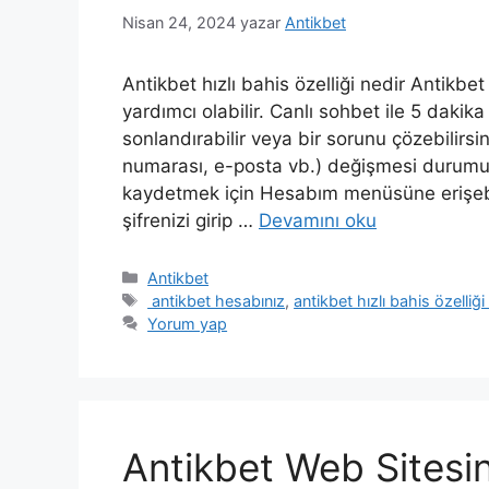
Nisan 24, 2024
yazar
Antikbet
Antikbet hızlı bahis özelliği nedir Antik
yardımcı olabilir. Canlı sohbet ile 5 dakika i
sonlandırabilir veya bir sorunu çözebilirsini
numarası, e-posta vb.) değişmesi durumund
kaydetmek için Hesabım menüsüne erişebili
şifrenizi girip …
Devamını oku
Kategoriler
Antikbet
Etiketler
antikbet hesabınız
,
antikbet hızlı bahis özelliği
Yorum yap
Antikbet Web Sitesin