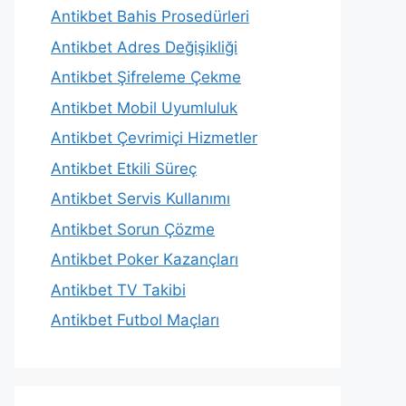
Antikbet Bahis Prosedürleri
Antikbet Adres Değişikliği
Antikbet Şifreleme Çekme
Antikbet Mobil Uyumluluk
Antikbet Çevrimiçi Hizmetler
Antikbet Etkili Süreç
Antikbet Servis Kullanımı
Antikbet Sorun Çözme
Antikbet Poker Kazançları
Antikbet TV Takibi
Antikbet Futbol Maçları