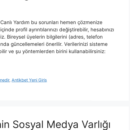
bet Canlı Yardım bu sorunları hemen çözmenize
çinde profil ayrıntılarınızı değiştirebilir, hesabınızı
z. Bireysel üyelerin bilgilerini (adres, telefon
a güncellemeleri önerilir. Verilerinizi sisteme
r ve şu yöntemlerden birini kullanabilirsiniz:
 nedir
,
Antikbet Yeni Giriş
in Sosyal Medya Varlığı