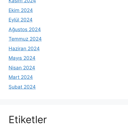
Kasım 2024
Ekim 2024
Eylül 2024
Ağustos 2024
Temmuz 2024
Haziran 2024
Mayıs 2024
Nisan 2024
Mart 2024
Şubat 2024
Etiketler