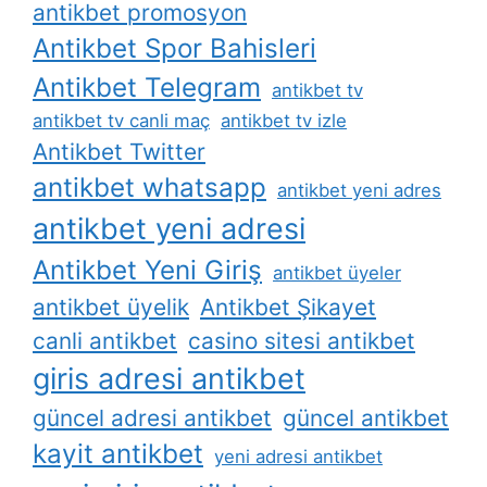
antikbet promosyon
Antikbet Spor Bahisleri
Antikbet Telegram
antikbet tv
antikbet tv canli maç
antikbet tv izle
Antikbet Twitter
antikbet whatsapp
antikbet yeni adres
antikbet yeni adresi
Antikbet Yeni Giriş
antikbet üyeler
antikbet üyelik
Antikbet Şikayet
canli antikbet
casino sitesi antikbet
giris adresi antikbet
güncel adresi antikbet
güncel antikbet
kayit antikbet
yeni adresi antikbet