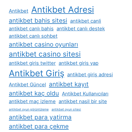
Antikbet Adresi
Antikbet
antikbet bahis sitesi
antikbet canli
antikbet canlı bahis
antikbet canlı destek
antikbet canlı sohbet
antikbet casino oyunları
antikbet casino sitesi
antikbet giris twitter
antikbet giris yap
Antikbet Giriş
antikbet giriş adresi
antikbet kayıt
Antikbet Güncel
antikbet kaç oldu
Antikbet Kullanıcıları
antikbet maç izleme
antikbet nasil bir site
antikbet oyun görüntüleme
antikbet oyun sitesi
antikbet para yatirma
antikbet para çekme