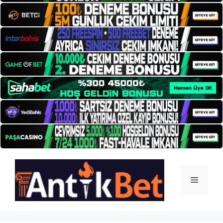
İçeriğe
atla
Menü