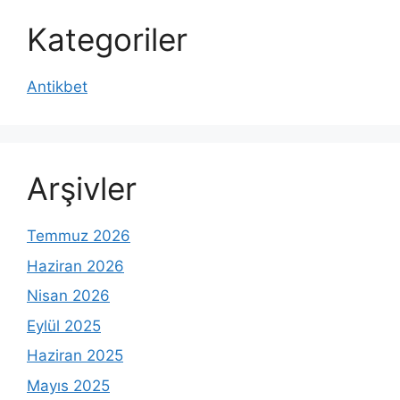
Kategoriler
Antikbet
Arşivler
Temmuz 2026
Haziran 2026
Nisan 2026
Eylül 2025
Haziran 2025
Mayıs 2025