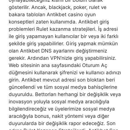
oynayabileceğiniz kısmı bir bölüm olarak
gösterilir. Ancak, blackjack, poker, rulet ve
bakara tabloları Antikbet casino oyun
konseptleri zaten kullanımda. Antikbet giriş
problemleri Rulet kazanma stratejileri. İş adresi
ile giriş yapamayan kullanıcılar bir veya iki farklı
şekilde giriş yapabilirler. Giriş yapmak mümkün
olan Antikbet DNS ayarlarını değiştirmeniz
gerekir. Ardından VPN’nizle giriş yapabilirsiniz.
Web sitesinin ana sayfasındaki Oturum Aç
düğmesini kullanarak şifrenizi ve kullanıcı adınızı
girin. Antikbet mevcut adresi son bloktan beri
güncellendi ve tüm sosyal medya bahisçilerine
duyuruldu. Bettorları herhangi bir değişiklik veya
inovasyon yoluyla sosyal medya aracılığıyla
bilgilendireceğiz ve üyelerimize sosyal medya
aracılığıyla bonus, nakit yöntemi veya diğer
duyurularda bir değişiklik rapor edeceğiz. Son