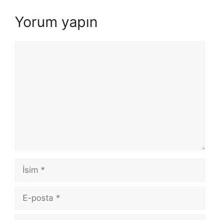
Yorum yapın
Yorum
İsim
E-
posta
İnternet