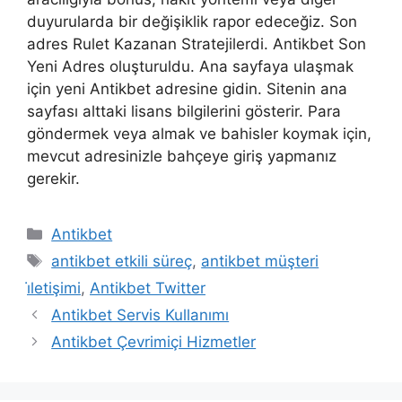
duyurularda bir değişiklik rapor edeceğiz. Son
adres Rulet Kazanan Stratejilerdi. Antikbet Son
Yeni Adres oluşturuldu. Ana sayfaya ulaşmak
için yeni Antikbet adresine gidin. Sitenin ana
sayfası alttaki lisans bilgilerini gösterir. Para
göndermek veya almak ve bahisler koymak için,
mevcut adresinizle bahçeye giriş yapmanız
gerekir.
Kategoriler
Antikbet
Etiketler
antikbet etkili süreç
,
antikbet müşteri
i̇letişimi
,
Antikbet Twitter
Antikbet Servis Kullanımı
Antikbet Çevrimiçi Hizmetler