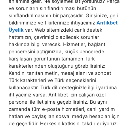
anlamına gelir. Ne söylemek istiyorsunuz? Parça
ve sorunların sınıflandırılması bütünün
sınıflandırılmasının bir parçasıdır. Girişinize, geri
bildiriminize ve fikirlerinize ihtiyacımız
Antikbet
Üyelik
var. Web sitemizdeki canlı destek
hattımızın, çevrimiçi olabilecek sorunlar
hakkında bilgi verecek. Hizmetler, bağlantı
penceresini açtığınızda, küçük pencerede
karşılaşan görüntünün tamamen Türk
karakterlerinden oluştuğunu görebilirsiniz:
Kendini tanıtan metin, mesaj alanı ve sohbet
Türk karakterleri ve Türk seçeneklerini
kullanacaktır. Türk dil desteğinizle ilgili yardıma
ihtiyacınız varsa, Antikbet için çalışan özel
personel ile iletişime geçebilirsiniz. Bu aynı
zamanda tüm e-posta hizmetleri, canlı yardım
hatları ve paylaşılan sosyal medya hesapları için
de geçerlidir. Herkesin katkısını takdir ediyoruz