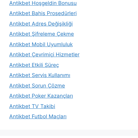
Antikbet Hoşgeldin Bonusu
Antikbet Bahis Prosedürleri
Antikbet Adres Değişikliği
Antikbet Şifreleme Çekme
Antikbet Mobil Uyumluluk
Antikbet Çevrimiçi Hizmetler
Antikbet Etkili Süreç
Antikbet Servis Kullanımı
Antikbet Sorun Çözme
Antikbet Poker Kazançları
Antikbet TV Takibi
Antikbet Futbol Maçları