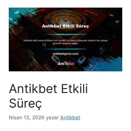
Antikbet Etkili
Süreç
Nisan 13, 2026
yazar
Antikbet