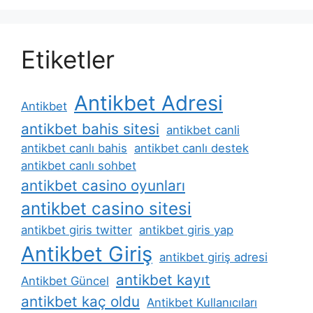
Etiketler
Antikbet Adresi
Antikbet
antikbet bahis sitesi
antikbet canli
antikbet canlı bahis
antikbet canlı destek
antikbet canlı sohbet
antikbet casino oyunları
antikbet casino sitesi
antikbet giris twitter
antikbet giris yap
Antikbet Giriş
antikbet giriş adresi
antikbet kayıt
Antikbet Güncel
antikbet kaç oldu
Antikbet Kullanıcıları