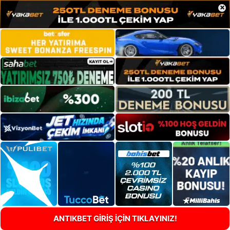
×
ANTIKBET GİRİŞ İÇİN TIKLAYINIZ!