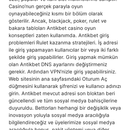
Casino’nun gerçek parayla oyun
oynayabileceğiniz kısmı bir bölüm olarak
gösterilir. Ancak, blackjack, poker, rulet ve
bakara tabloları Antikbet casino oyun
konseptleri zaten kullanımda. Antikbet giriş
problemleri Rulet kazanma stratejileri. İş adresi
ile giriş yapamayan kullanıcılar bir veya iki farklı
şekilde giriş yapabilirler. Giriş yapmak mümkün
olan Antikbet DNS ayarlarını değiştirmeniz
gerekir. Ardından VPN’nizle giriş yapabilirsiniz.
Web sitesinin ana sayfasındaki Oturum Aç
düğmesini kullanarak şifrenizi ve kullanıcı adınızı
girin. Antikbet mevcut adresi son bloktan beri
güncellendi ve tüm sosyal medya bahisçilerine
duyuruldu. Bettorları herhangi bir değişiklik veya
inovasyon yoluyla sosyal medya aracılığıyla
bilgilendireceğiz ve üyelerimize sosyal medya
aracılığıyla bonus, nakit yöntemi veya diğer