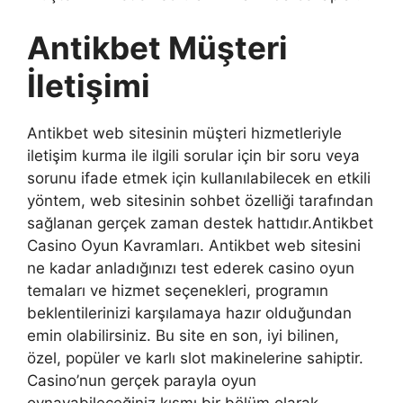
Antikbet Müşteri
İletişimi
Antikbet web sitesinin müşteri hizmetleriyle
iletişim kurma ile ilgili sorular için bir soru veya
sorunu ifade etmek için kullanılabilecek en etkili
yöntem, web sitesinin sohbet özelliği tarafından
sağlanan gerçek zaman destek hattıdır.Antikbet
Casino Oyun Kavramları. Antikbet web sitesini
ne kadar anladığınızı test ederek casino oyun
temaları ve hizmet seçenekleri, programın
beklentilerinizi karşılamaya hazır olduğundan
emin olabilirsiniz. Bu site en son, iyi bilinen,
özel, popüler ve karlı slot makinelerine sahiptir.
Casino’nun gerçek parayla oyun