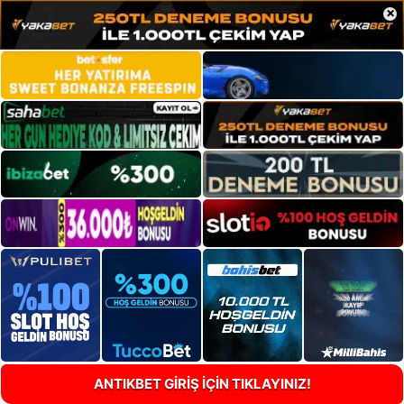
×
ANTIKBET GİRİŞ İÇİN TIKLAYINIZ!