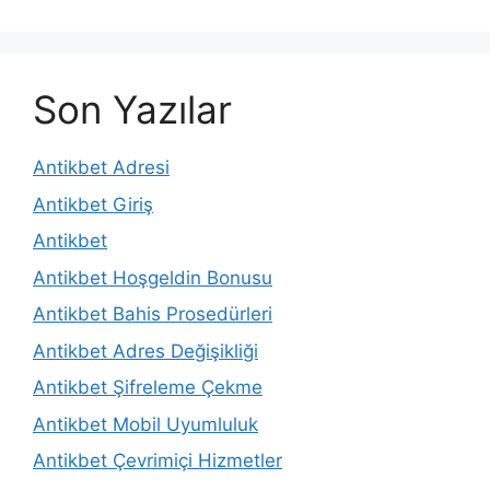
Son Yazılar
Antikbet Adresi
Antikbet Giriş
Antikbet
Antikbet Hoşgeldin Bonusu
Antikbet Bahis Prosedürleri
Antikbet Adres Değişikliği
Antikbet Şifreleme Çekme
Antikbet Mobil Uyumluluk
Antikbet Çevrimiçi Hizmetler