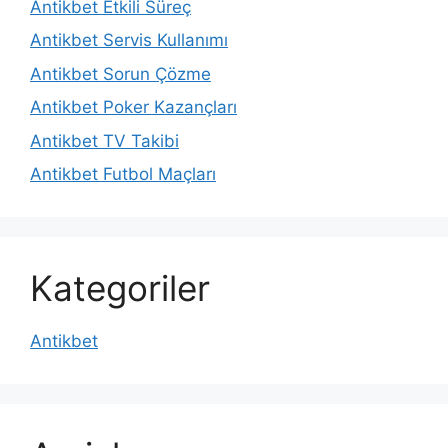
Antikbet Etkili Süreç
Antikbet Servis Kullanımı
Antikbet Sorun Çözme
Antikbet Poker Kazançları
Antikbet TV Takibi
Antikbet Futbol Maçları
Kategoriler
Antikbet