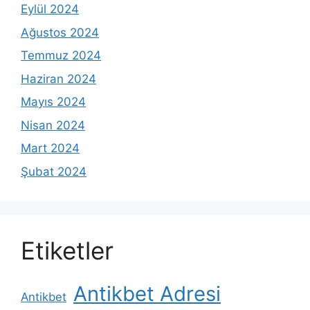
Eylül 2024
Ağustos 2024
Temmuz 2024
Haziran 2024
Mayıs 2024
Nisan 2024
Mart 2024
Şubat 2024
Etiketler
Antikbet Adresi
Antikbet