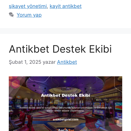
şikayet yönetimi
,
kayit antikbet
Yorum yap
Antikbet Destek Ekibi
Şubat 1, 2025
yazar
Antikbet