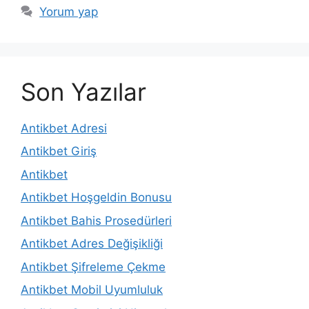
Yorum yap
Son Yazılar
Antikbet Adresi
Antikbet Giriş
Antikbet
Antikbet Hoşgeldin Bonusu
Antikbet Bahis Prosedürleri
Antikbet Adres Değişikliği
Antikbet Şifreleme Çekme
Antikbet Mobil Uyumluluk