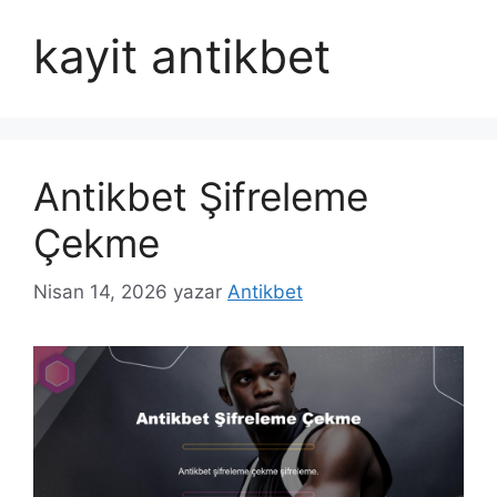
kayit antikbet
Antikbet Şifreleme
Çekme
Nisan 14, 2026
yazar
Antikbet