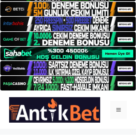
İçeriğe
atla
Menü