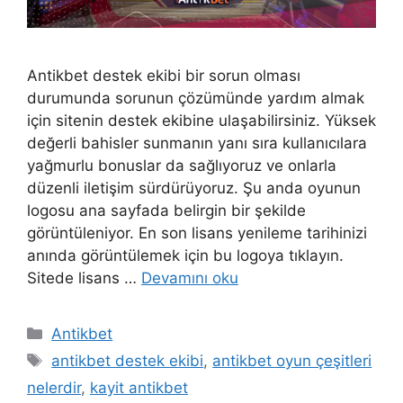
Antikbet destek ekibi bir sorun olması
durumunda sorunun çözümünde yardım almak
için sitenin destek ekibine ulaşabilirsiniz. Yüksek
değerli bahisler sunmanın yanı sıra kullanıcılara
yağmurlu bonuslar da sağlıyoruz ve onlarla
düzenli iletişim sürdürüyoruz. Şu anda oyunun
logosu ana sayfada belirgin bir şekilde
görüntüleniyor. En son lisans yenileme tarihinizi
anında görüntülemek için bu logoya tıklayın.
Sitede lisans …
Devamını oku
Kategoriler
Antikbet
Etiketler
antikbet destek ekibi
,
antikbet oyun çeşitleri
nelerdir
,
kayit antikbet