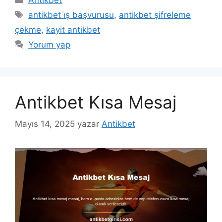
Etiketler
antikbet i̇ş başvurusu
,
antikbet şifreleme
çekme
,
kayit antikbet
Yorum yap
Antikbet Kısa Mesaj
Mayıs 14, 2025
yazar
Antikbet