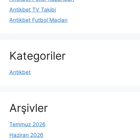
Antikbet TV Takibi
Antikbet Futbol Maçları
Kategoriler
Antikbet
Arşivler
Temmuz 2026
Haziran 2026