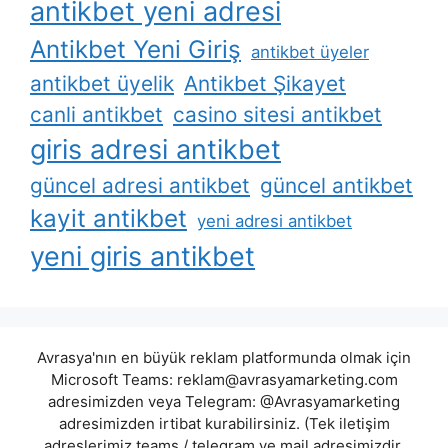
antikbet yeni adresi
Antikbet Yeni Giriş
antikbet üyeler
antikbet üyelik
Antikbet Şikayet
canli antikbet
casino sitesi antikbet
giris adresi antikbet
güncel adresi antikbet
güncel antikbet
kayit antikbet
yeni adresi antikbet
yeni giris antikbet
Avrasya'nın en büyük reklam platformunda olmak için
Microsoft Teams:
reklam@avrasyamarketing.com
adresimizden veya Telegram: @Avrasyamarketing
adresimizden irtibat kurabilirsiniz. (Tek iletişim
adreslerimiz teams / telegram ve mail adresimizdir.