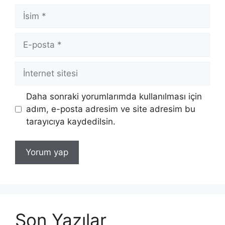
İsim
E-
posta
İnternet
sitesi
Daha sonraki yorumlarımda kullanılması için
adım, e-posta adresim ve site adresim bu
tarayıcıya kaydedilsin.
Son Yazılar