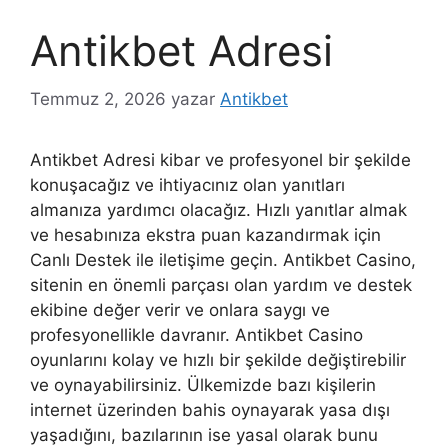
Antikbet Adresi
Temmuz 2, 2026
yazar
Antikbet
Antikbet Adresi kibar ve profesyonel bir şekilde
konuşacağız ve ihtiyacınız olan yanıtları
almanıza yardımcı olacağız. Hızlı yanıtlar almak
ve hesabınıza ekstra puan kazandırmak için
Canlı Destek ile iletişime geçin. Antikbet Casino,
sitenin en önemli parçası olan yardım ve destek
ekibine değer verir ve onlara saygı ve
profesyonellikle davranır. Antikbet Casino
oyunlarını kolay ve hızlı bir şekilde değiştirebilir
ve oynayabilirsiniz. Ülkemizde bazı kişilerin
internet üzerinden bahis oynayarak yasa dışı
yaşadığını, bazılarının ise yasal olarak bunu