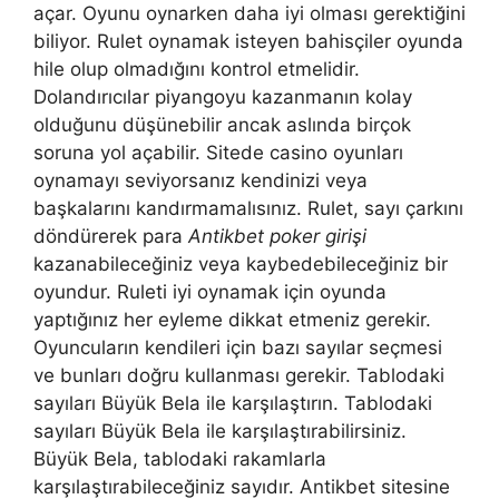
açar. Oyunu oynarken daha iyi olması gerektiğini
biliyor. Rulet oynamak isteyen bahisçiler oyunda
hile olup olmadığını kontrol etmelidir.
Dolandırıcılar piyangoyu kazanmanın kolay
olduğunu düşünebilir ancak aslında birçok
soruna yol açabilir. Sitede casino oyunları
oynamayı seviyorsanız kendinizi veya
başkalarını kandırmamalısınız. Rulet, sayı çarkını
döndürerek para
Antikbet poker girişi
kazanabileceğiniz veya kaybedebileceğiniz bir
oyundur. Ruleti iyi oynamak için oyunda
yaptığınız her eyleme dikkat etmeniz gerekir.
Oyuncuların kendileri için bazı sayılar seçmesi
ve bunları doğru kullanması gerekir. Tablodaki
sayıları Büyük Bela ile karşılaştırın. Tablodaki
sayıları Büyük Bela ile karşılaştırabilirsiniz.
Büyük Bela, tablodaki rakamlarla
karşılaştırabileceğiniz sayıdır. Antikbet sitesine