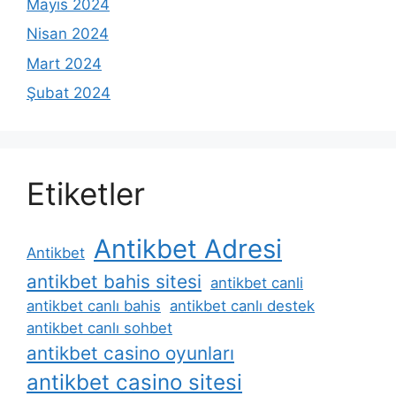
Mayıs 2024
Nisan 2024
Mart 2024
Şubat 2024
Etiketler
Antikbet Adresi
Antikbet
antikbet bahis sitesi
antikbet canli
antikbet canlı bahis
antikbet canlı destek
antikbet canlı sohbet
antikbet casino oyunları
antikbet casino sitesi