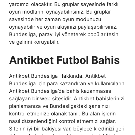
yardımcı olacaktır. Bu gruplar sayesinde farklı
oyun modlarını oynayabilirsiniz. Bu gruplar
sayesinde her zaman oyun modunuzu
oynayabilir ve oyun akışınızı paylaşabilirsiniz.
Bundesliga, parayı iyi yöneterek popülaritesini
ve gelirini koruyabilir.
Antikbet Futbol Bahis
Antikbet Bundesliga Hakkında. Antikbet
Bundesliga için para kazandıran ve kullanıcıların
Antikbet Bundesliga’da bahis kazanmasını
sağlayan bir web sitesidir. Antikbet bahislerinizi
planlamanıza ve Bundesliga’daki şansınızı
kontrol etmenize olanak tanır. Bu alan işlerin
nasıl düzenlendiğini kontrol etmemizi sağlar.
Sitenin iyi bir bakiyesi var, böylece kredinizi geri