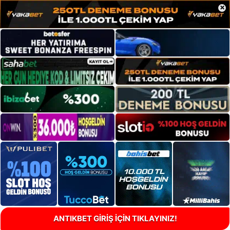
×
ANTIKBET GİRİŞ İÇİN TIKLAYINIZ!