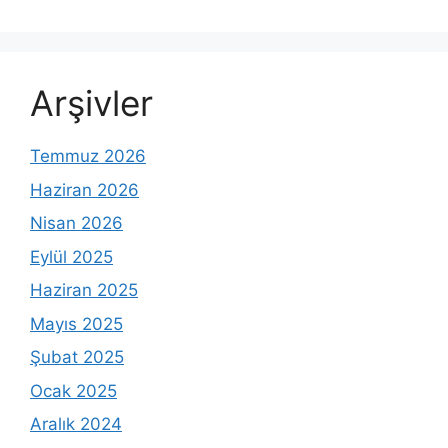
Arşivler
Temmuz 2026
Haziran 2026
Nisan 2026
Eylül 2025
Haziran 2025
Mayıs 2025
Şubat 2025
Ocak 2025
Aralık 2024