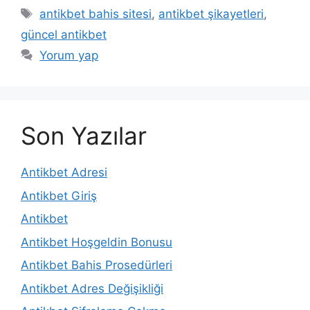
Etiketler
antikbet bahis sitesi
,
antikbet şikayetleri
,
güncel antikbet
Yorum yap
Son Yazılar
Antikbet Adresi
Antikbet Giriş
Antikbet
Antikbet Hoşgeldin Bonusu
Antikbet Bahis Prosedürleri
Antikbet Adres Değişikliği