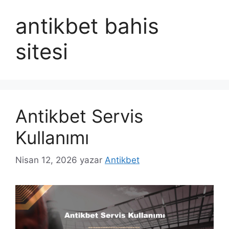
antikbet bahis
sitesi
Antikbet Servis
Kullanımı
Nisan 12, 2026
yazar
Antikbet