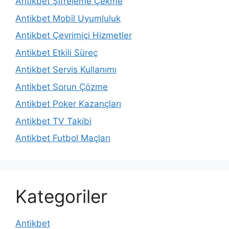
Antikbet Şifreleme Çekme
Antikbet Mobil Uyumluluk
Antikbet Çevrimiçi Hizmetler
Antikbet Etkili Süreç
Antikbet Servis Kullanımı
Antikbet Sorun Çözme
Antikbet Poker Kazançları
Antikbet TV Takibi
Antikbet Futbol Maçları
Kategoriler
Antikbet