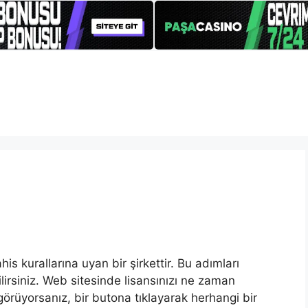
is kurallarına uyan bir şirkettir. Bu adımları
irsiniz. Web sitesinde lisansınızı ne zaman
görüyorsanız, bir butona tıklayarak herhangi bir