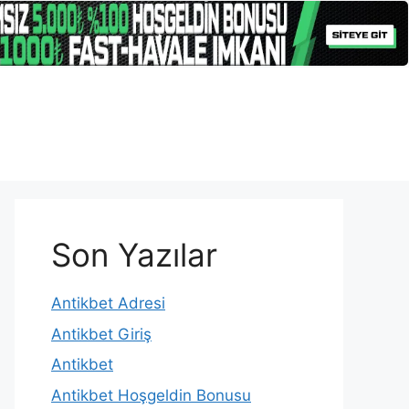
Son Yazılar
Antikbet Adresi
Antikbet Giriş
Antikbet
Antikbet Hoşgeldin Bonusu