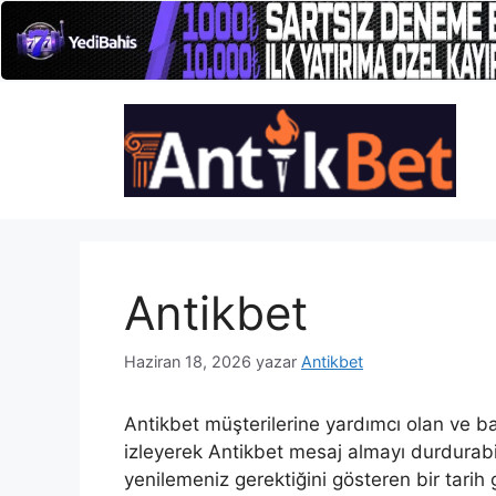
İçeriğe
atla
Antikbet
Haziran 18, 2026
yazar
Antikbet
Antikbet müşterilerine yardımcı olan ve bah
izleyerek Antikbet mesaj almayı durdurabil
yenilemeniz gerektiğini gösteren bir tarih 