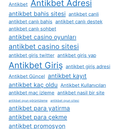
Antikbet Adresi
Antikbet
antikbet bahis sitesi
antikbet canli
antikbet canlı bahis
antikbet canlı destek
antikbet canlı sohbet
antikbet casino oyunları
antikbet casino sitesi
antikbet giris twitter
antikbet giris yap
Antikbet Giriş
antikbet giriş adresi
antikbet kayıt
Antikbet Güncel
antikbet kaç oldu
Antikbet Kullanıcıları
antikbet maç izleme
antikbet nasil bir site
antikbet oyun görüntüleme
antikbet oyun sitesi
antikbet para yatirma
antikbet para çekme
antikbet promosyon