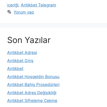
i̇çeriği
,
Antikbet Telegram
Yorum yap
Son Yazılar
Antikbet Adresi
Antikbet Giriş
Antikbet
Antikbet Hoşgeldin Bonusu
Antikbet Bahis Prosedürleri
Antikbet Adres Değişikliği
Antikbet Şifreleme Çekme