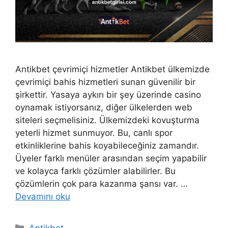
Antikbet çevrimiçi hizmetler Antikbet ülkemizde
çevrimiçi bahis hizmetleri sunan güvenilir bir
şirkettir. Yasaya aykırı bir şey üzerinde casino
oynamak istiyorsanız, diğer ülkelerden web
siteleri seçmelisiniz. Ülkemizdeki kovuşturma
yeterli hizmet sunmuyor. Bu, canlı spor
etkinliklerine bahis koyabileceğiniz zamandır.
Üyeler farklı menüler arasından seçim yapabilir
ve kolayca farklı çözümler alabilirler. Bu
çözümlerin çok para kazanma şansı var. …
Devamını oku
Kategoriler
Antikbet