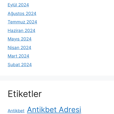
Eylül 2024
Ağustos 2024
Temmuz 2024
Haziran 2024
Mayıs 2024
Nisan 2024
Mart 2024
Şubat 2024
Etiketler
Antikbet Adresi
Antikbet