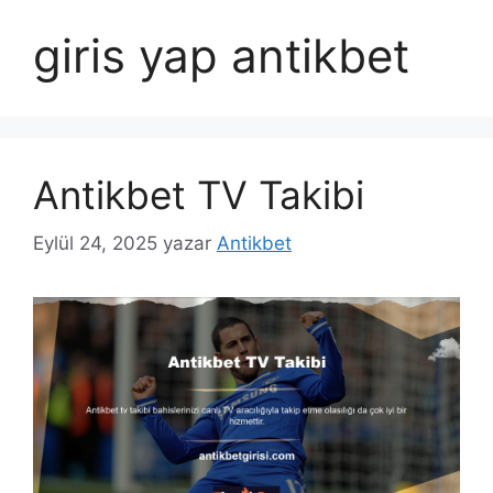
giris yap antikbet
Antikbet TV Takibi
Eylül 24, 2025
yazar
Antikbet