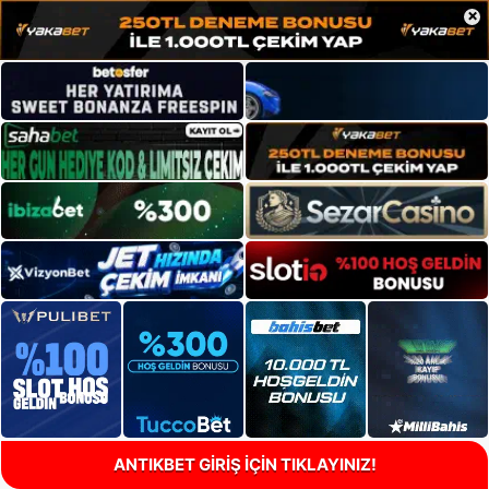
×
ANTIKBET GİRİŞ İÇİN TIKLAYINIZ!