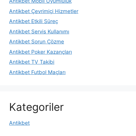
Antikbet Mobil Uyumluluk
Antikbet Çevrimiçi Hizmetler
Antikbet Etkili Süreç
Antikbet Servis Kullanımı
Antikbet Sorun Çözme
Antikbet Poker Kazançları
Antikbet TV Takibi
Antikbet Futbol Maçları
Kategoriler
Antikbet