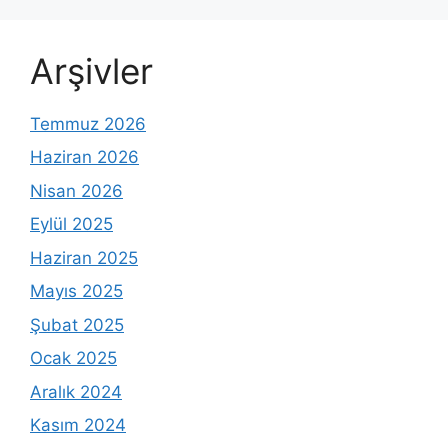
Arşivler
Temmuz 2026
Haziran 2026
Nisan 2026
Eylül 2025
Haziran 2025
Mayıs 2025
Şubat 2025
Ocak 2025
Aralık 2024
Kasım 2024