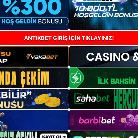
ANTIKBET GİRİŞ İÇİN TIKLAYINIZ!