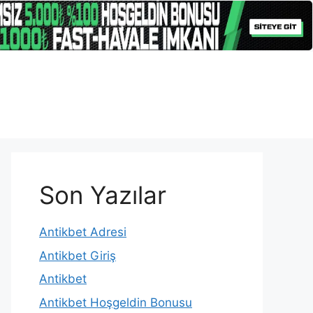
Son Yazılar
Antikbet Adresi
Antikbet Giriş
Antikbet
Antikbet Hoşgeldin Bonusu