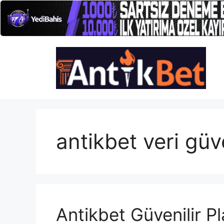
İçeriğe
atla
antikbet veri güv
Antikbet Güvenilir P