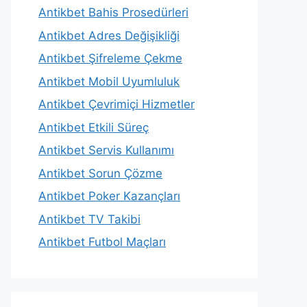
Antikbet Bahis Prosedürleri
Antikbet Adres Değişikliği
Antikbet Şifreleme Çekme
Antikbet Mobil Uyumluluk
Antikbet Çevrimiçi Hizmetler
Antikbet Etkili Süreç
Antikbet Servis Kullanımı
Antikbet Sorun Çözme
Antikbet Poker Kazançları
Antikbet TV Takibi
Antikbet Futbol Maçları