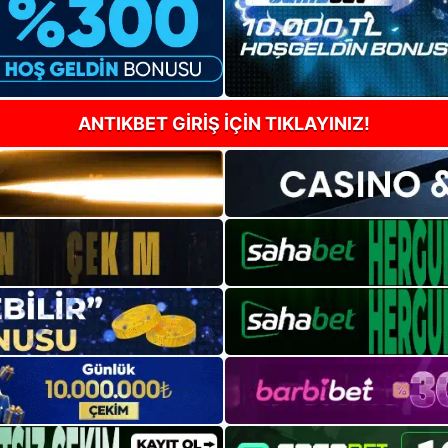
ANTIKBET GİRİŞ İÇİN TIKLAYINIZ!