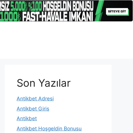
Son Yazılar
Antikbet Adresi
Antikbet Giriş
Antikbet
Antikbet Hoşgeldin Bonusu