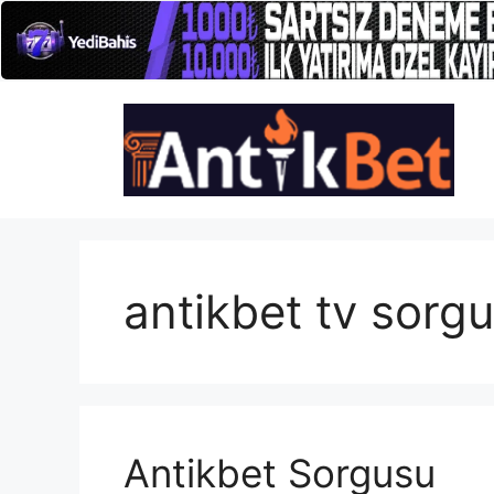
İçeriğe
atla
antikbet tv sorg
Antikbet Sorgusu