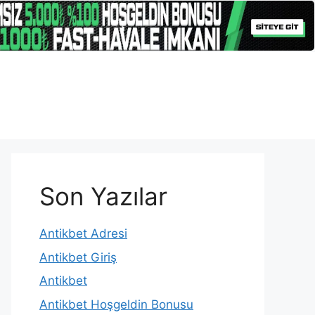
Son Yazılar
Antikbet Adresi
Antikbet Giriş
Antikbet
Antikbet Hoşgeldin Bonusu