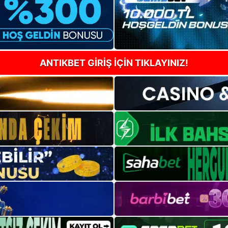
ANTIKBET GİRİŞ İÇİN TIKLAYINIZ!