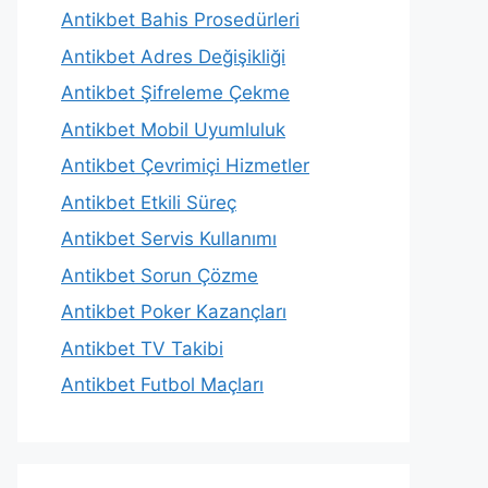
Antikbet Bahis Prosedürleri
Antikbet Adres Değişikliği
Antikbet Şifreleme Çekme
Antikbet Mobil Uyumluluk
Antikbet Çevrimiçi Hizmetler
Antikbet Etkili Süreç
Antikbet Servis Kullanımı
Antikbet Sorun Çözme
Antikbet Poker Kazançları
Antikbet TV Takibi
Antikbet Futbol Maçları