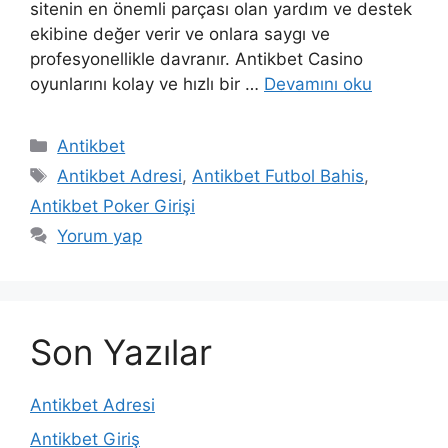
sitenin en önemli parçası olan yardım ve destek
ekibine değer verir ve onlara saygı ve
profesyonellikle davranır. Antikbet Casino
oyunlarını kolay ve hızlı bir …
Devamını oku
Kategoriler
Antikbet
Etiketler
Antikbet Adresi
,
Antikbet Futbol Bahis
,
Antikbet Poker Girişi
Yorum yap
Son Yazılar
Antikbet Adresi
Antikbet Giriş