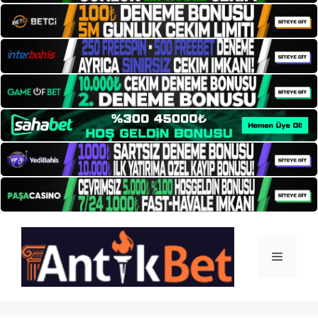
İçeriğe
atla
Menü