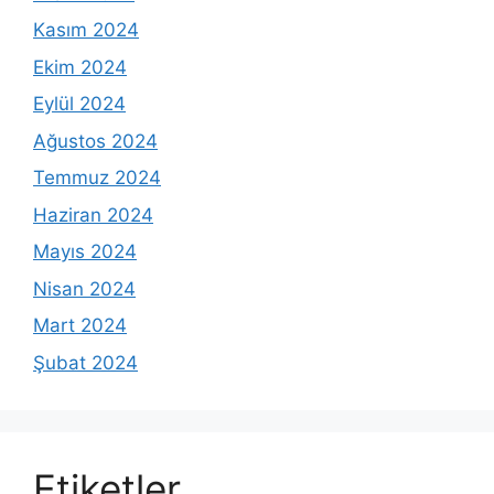
Kasım 2024
Ekim 2024
Eylül 2024
Ağustos 2024
Temmuz 2024
Haziran 2024
Mayıs 2024
Nisan 2024
Mart 2024
Şubat 2024
Etiketler