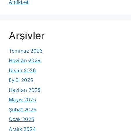
Antikbet
Arşivler
Temmuz 2026
Haziran 2026
Nisan 2026
Eylül 2025
Haziran 2025
Mayıs 2025
Şubat 2025
Ocak 2025
Aralık 2024