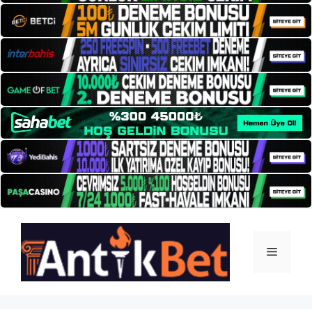
İçeriğe
atla
Menü