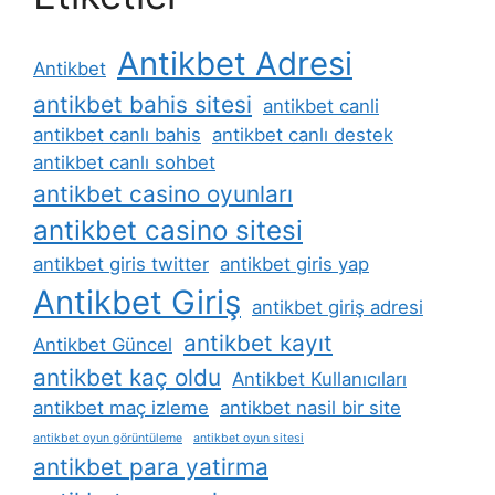
Antikbet Adresi
Antikbet
antikbet bahis sitesi
antikbet canli
antikbet canlı bahis
antikbet canlı destek
antikbet canlı sohbet
antikbet casino oyunları
antikbet casino sitesi
antikbet giris twitter
antikbet giris yap
Antikbet Giriş
antikbet giriş adresi
antikbet kayıt
Antikbet Güncel
antikbet kaç oldu
Antikbet Kullanıcıları
antikbet maç izleme
antikbet nasil bir site
antikbet oyun görüntüleme
antikbet oyun sitesi
antikbet para yatirma