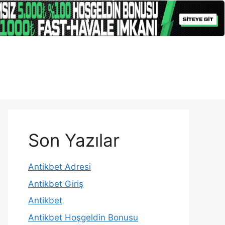
Son Yazılar
Antikbet Adresi
Antikbet Giriş
Antikbet
Antikbet Hoşgeldin Bonusu