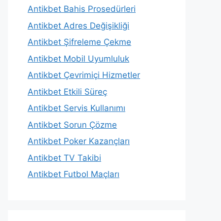
Antikbet Bahis Prosedürleri
Antikbet Adres Değişikliği
Antikbet Şifreleme Çekme
Antikbet Mobil Uyumluluk
Antikbet Çevrimiçi Hizmetler
Antikbet Etkili Süreç
Antikbet Servis Kullanımı
Antikbet Sorun Çözme
Antikbet Poker Kazançları
Antikbet TV Takibi
Antikbet Futbol Maçları