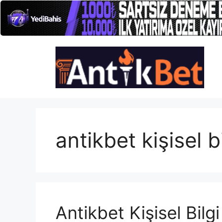
İçeriğe
atla
antikbet kişisel 
Antikbet Kişisel Bilg