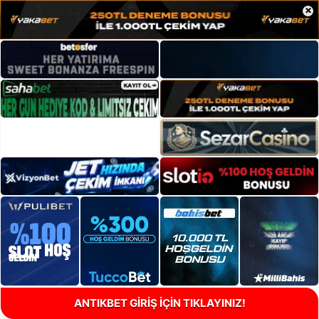
×
ANTIKBET GİRİŞ İÇİN TIKLAYINIZ!