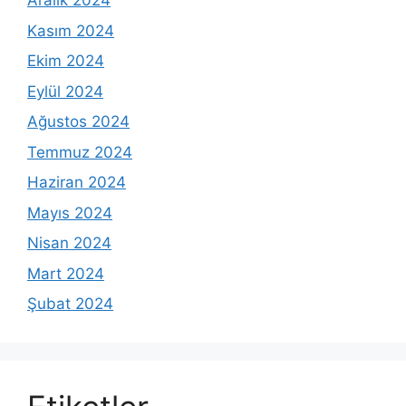
Aralık 2024
Kasım 2024
Ekim 2024
Eylül 2024
Ağustos 2024
Temmuz 2024
Haziran 2024
Mayıs 2024
Nisan 2024
Mart 2024
Şubat 2024