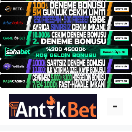
İçeriğe
atla
Menü