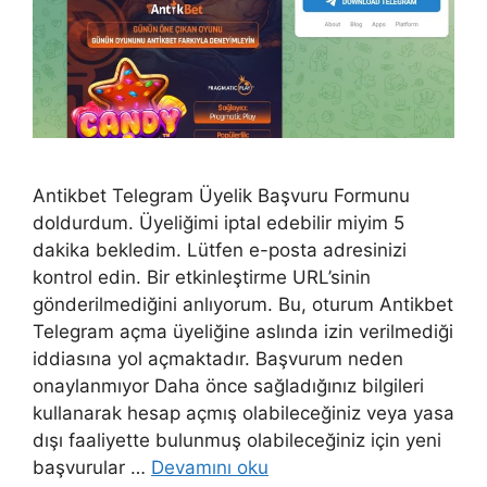
Antikbet Telegram Üyelik Başvuru Formunu
doldurdum. Üyeliğimi iptal edebilir miyim 5
dakika bekledim. Lütfen e-posta adresinizi
kontrol edin. Bir etkinleştirme URL’sinin
gönderilmediğini anlıyorum. Bu, oturum Antikbet
Telegram açma üyeliğine aslında izin verilmediği
iddiasına yol açmaktadır. Başvurum neden
onaylanmıyor Daha önce sağladığınız bilgileri
kullanarak hesap açmış olabileceğiniz veya yasa
dışı faaliyette bulunmuş olabileceğiniz için yeni
başvurular …
Devamını oku