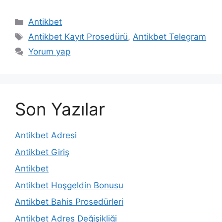
Kategoriler
Antikbet
Etiketler
Antikbet Kayıt Prosedürü
,
Antikbet Telegram
Yorum yap
Son Yazılar
Antikbet Adresi
Antikbet Giriş
Antikbet
Antikbet Hoşgeldin Bonusu
Antikbet Bahis Prosedürleri
Antikbet Adres Değişikliği