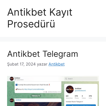
Antikbet Kayıt
Prosedürü
Antikbet Telegram
Şubat 17, 2024
yazar
Antikbet