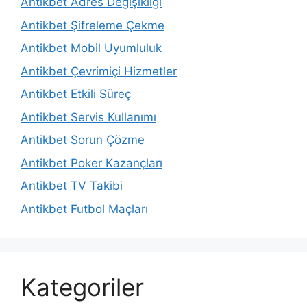
Antikbet Adres Değişikliği
Antikbet Şifreleme Çekme
Antikbet Mobil Uyumluluk
Antikbet Çevrimiçi Hizmetler
Antikbet Etkili Süreç
Antikbet Servis Kullanımı
Antikbet Sorun Çözme
Antikbet Poker Kazançları
Antikbet TV Takibi
Antikbet Futbol Maçları
Kategoriler