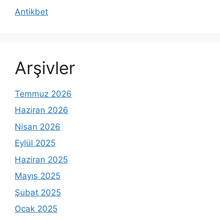
Antikbet
Arşivler
Temmuz 2026
Haziran 2026
Nisan 2026
Eylül 2025
Haziran 2025
Mayıs 2025
Şubat 2025
Ocak 2025