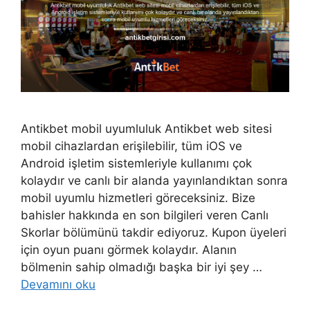
Antikbet mobil uyumluluk Antikbet web sitesi
mobil cihazlardan erişilebilir, tüm iOS ve
Android işletim sistemleriyle kullanımı çok
kolaydır ve canlı bir alanda yayınlandıktan sonra
mobil uyumlu hizmetleri göreceksiniz. Bize
bahisler hakkında en son bilgileri veren Canlı
Skorlar bölümünü takdir ediyoruz. Kupon üyeleri
için oyun puanı görmek kolaydır. Alanın
bölmenin sahip olmadığı başka bir iyi şey …
Devamını oku