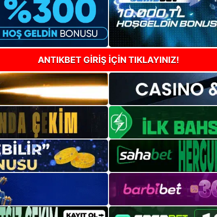
ANTIKBET GİRİŞ İÇİN TIKLAYINIZ!