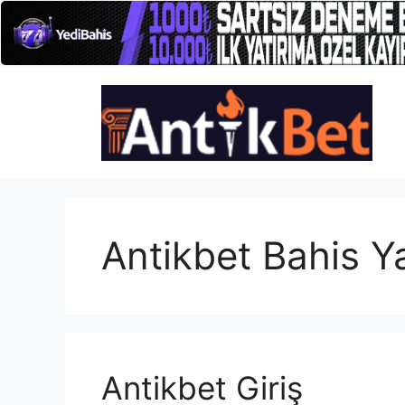
İçeriğe
atla
Antikbet Bahis Ya
Antikbet Giriş