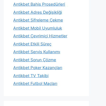
Antikbet Bahis Prosedürleri
Antikbet Adres Değişikliği
Antikbet Şifreleme Çekme
Antikbet Mobil Uyumluluk
Antikbet Çevrimiçi Hizmetler
Antikbet Etkili Süreç
Antikbet Servis Kullanımı
Antikbet Sorun Çözme
Antikbet Poker Kazançları
Antikbet TV Takibi
Antikbet Futbol Maçları