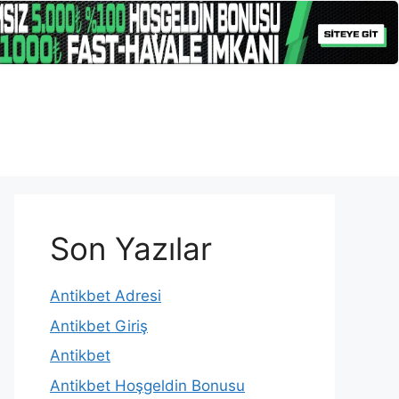
Son Yazılar
Antikbet Adresi
Antikbet Giriş
Antikbet
Antikbet Hoşgeldin Bonusu