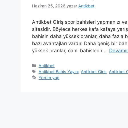
Haziran 25, 2026
yazar
Antikbet
Antikbet Giriş spor bahisleri yapmanızı v
sitesidir. Böylece herkes kafa kafaya yarı
bahisin daha yüksek oranlar, daha fazla b
bazı avantajları vardır. Daha geniş bir ba
yüksek oranlar, canlı bahislerin …
Devamın
Kategoriler
Antikbet
Etiketler
Antikbet Bahis Yayını
,
Antikbet Giriş
,
Antikbet O
Yorum yap