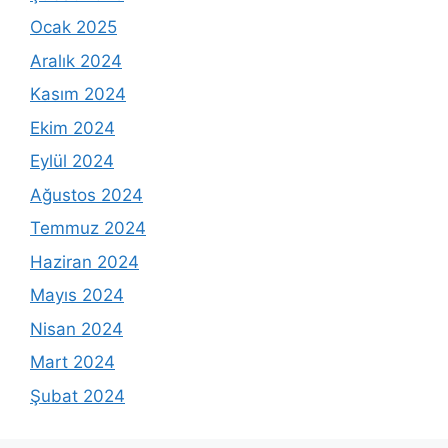
Ocak 2025
Aralık 2024
Kasım 2024
Ekim 2024
Eylül 2024
Ağustos 2024
Temmuz 2024
Haziran 2024
Mayıs 2024
Nisan 2024
Mart 2024
Şubat 2024