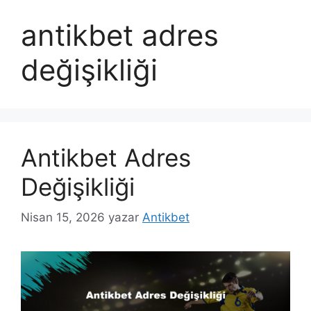
antikbet adres
değişikliği
Antikbet Adres
Değişikliği
Nisan 15, 2026
yazar
Antikbet