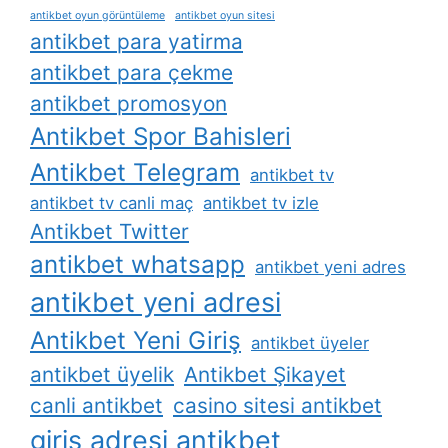
antikbet oyun görüntüleme
antikbet oyun sitesi
antikbet para yatirma
antikbet para çekme
antikbet promosyon
Antikbet Spor Bahisleri
Antikbet Telegram
antikbet tv
antikbet tv canli maç
antikbet tv izle
Antikbet Twitter
antikbet whatsapp
antikbet yeni adres
antikbet yeni adresi
Antikbet Yeni Giriş
antikbet üyeler
antikbet üyelik
Antikbet Şikayet
canli antikbet
casino sitesi antikbet
giris adresi antikbet