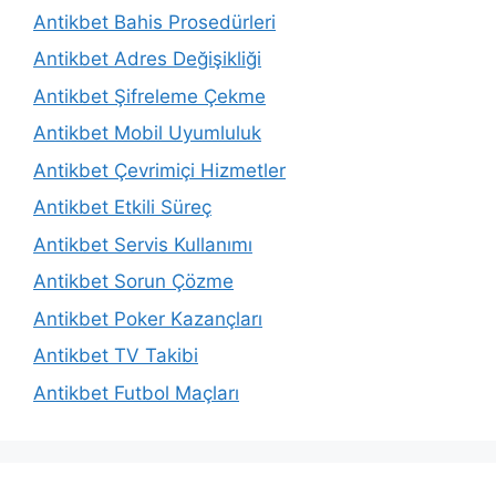
Antikbet Bahis Prosedürleri
Antikbet Adres Değişikliği
Antikbet Şifreleme Çekme
Antikbet Mobil Uyumluluk
Antikbet Çevrimiçi Hizmetler
Antikbet Etkili Süreç
Antikbet Servis Kullanımı
Antikbet Sorun Çözme
Antikbet Poker Kazançları
Antikbet TV Takibi
Antikbet Futbol Maçları