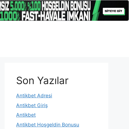
Son Yazılar
Antikbet Adresi
Antikbet Giriş
Antikbet
Antikbet Hoşgeldin Bonusu