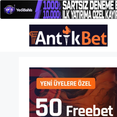
İçeriğe
atla