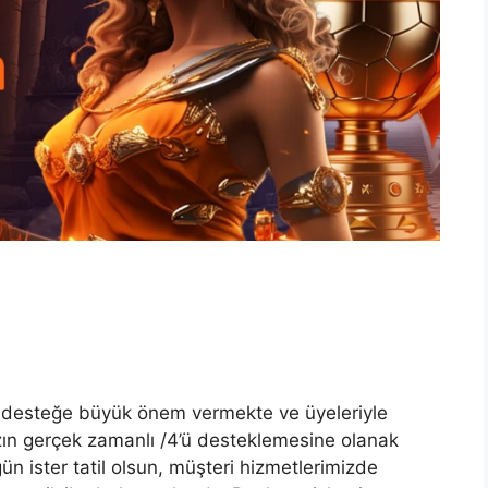
çi desteğe büyük önem vermekte ve üyeleriyle
azın gerçek zamanlı /4’ü desteklemesine olanak
gün ister tatil olsun, müşteri hizmetlerimizde