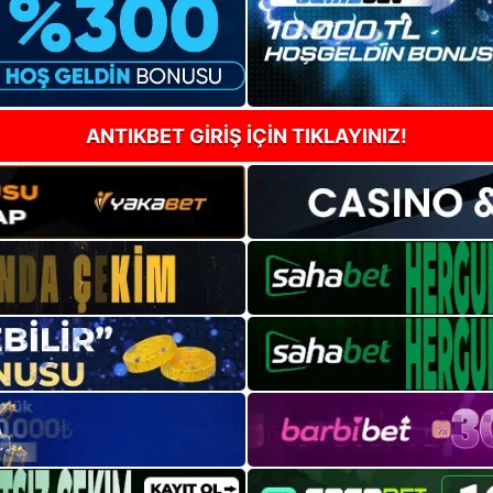
ANTIKBET GİRİŞ İÇİN TIKLAYINIZ!