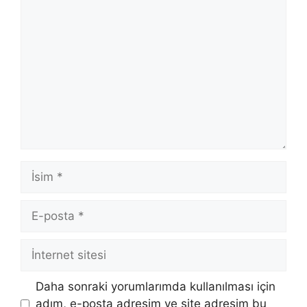
Yorum
İsim
E-
posta
İnternet
sitesi
Daha sonraki yorumlarımda kullanılması için
adım, e-posta adresim ve site adresim bu