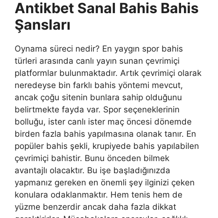
Antikbet Sanal Bahis Bahis
Şansları
Oynama süreci nedir? En yaygın spor bahis
türleri arasında canlı yayın sunan çevrimiçi
platformlar bulunmaktadır. Artık çevrimiçi olarak
neredeyse bin farklı bahis yöntemi mevcut,
ancak çoğu sitenin bunlara sahip olduğunu
belirtmekte fayda var. Spor seçeneklerinin
bolluğu, ister canlı ister maç öncesi dönemde
birden fazla bahis yapılmasına olanak tanır. En
popüler bahis şekli, krupiyede bahis yapılabilen
çevrimiçi bahistir. Bunu önceden bilmek
avantajlı olacaktır. Bu işe başladığınızda
yapmanız gereken en önemli şey ilginizi çeken
konulara odaklanmaktır. Hem tenis hem de
yüzme benzerdir ancak daha fazla dikkat