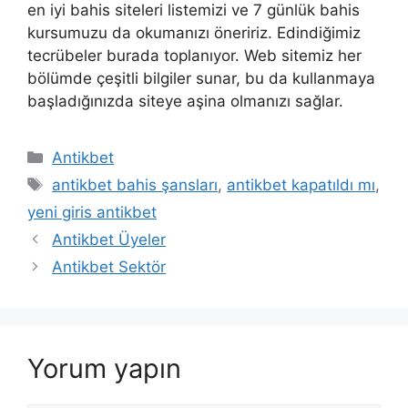
en iyi bahis siteleri listemizi ve 7 günlük bahis
kursumuzu da okumanızı öneririz. Edindiğimiz
tecrübeler burada toplanıyor. Web sitemiz her
bölümde çeşitli bilgiler sunar, bu da kullanmaya
başladığınızda siteye aşina olmanızı sağlar.
Kategoriler
Antikbet
Etiketler
antikbet bahis şansları
,
antikbet kapatıldı mı
,
yeni giris antikbet
Antikbet Üyeler
Antikbet Sektör
Yorum yapın