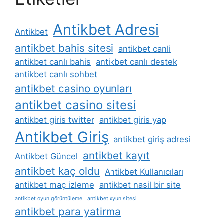
Antikbet Adresi
Antikbet
antikbet bahis sitesi
antikbet canli
antikbet canlı bahis
antikbet canlı destek
antikbet canlı sohbet
antikbet casino oyunları
antikbet casino sitesi
antikbet giris twitter
antikbet giris yap
Antikbet Giriş
antikbet giriş adresi
antikbet kayıt
Antikbet Güncel
antikbet kaç oldu
Antikbet Kullanıcıları
antikbet maç izleme
antikbet nasil bir site
antikbet oyun görüntüleme
antikbet oyun sitesi
antikbet para yatirma